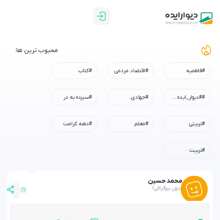
محبوب ترین ها:
#فاطمیه
#اقتصاد مردمی
#کتاب
##دیوار_ایده #رسم_میزبانی #شهادت_امام_رضا #همه_خادم_الرضاییم
#جهادی.
#سیزده به در
#تربیتی
#معلم
#دهه کرامت
#تربیت
محمد حسین
بدون بیوگرافی!