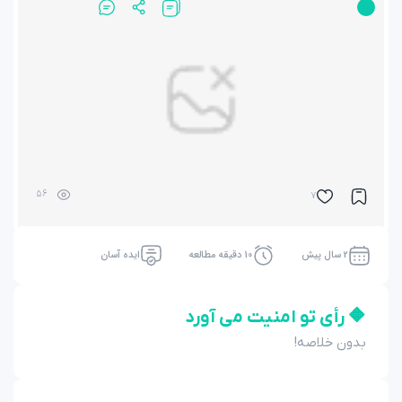
56
7
2 سال پیش
10 دقیقه مطالعه
ایده آسان
🔶 رأی تو امنیت می آورد
بدون خلاصه!