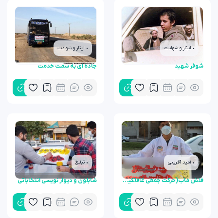
• ایثار و شهادت
• ایثار و شهادت
شوفر شهید
جاده ای به سمت خدمت
• امید آفرینی
• تبلیغ
فلش ماب(حرکت جمعی غافلگیرانه در محیط عمومی)
شابلون و دیوار نویسی انتخاباتی