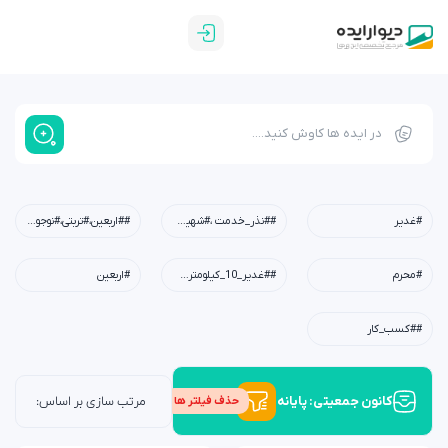
#غدیر
##نذر_خدمت ،#شهیدابراهیم_رئیسی،#شهید_خدمت،#معلم،#دبستان،#چله_خدمت
##اربعین،#تربتی،#نوجوان،#امید،#کربلا،#خانواده،#فرهنگی
#محرم
##غدیر_10_کیلومتری،#عید_غدیر،#کودکان،#نوجوانان،#جوانان،#محله،#خانوادگی،#مسجد،#امام_علی(ع)
#اربعین
##کسب_کار
کانون جمعیتی: پایانه یا ایستگاه
حذف فیلتر ها