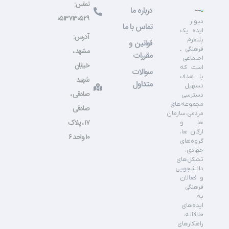
تماس:
درباره ما
۰۵۱۳۷۱۳۰۵۲۹
دیوار
تماس با ما
ایده یک
آدرس:
پلتفرم
قوانین و
فرهنگی ـ
مشهد ،
مقررات
اجتماعی
خیابان
است که
سوالات
با هدف
شهید
متداول
تسهیل
صادقی ،
دسترسی
مجموعه‌های
صادقی
مردمی،سازمان
۱۷ ، پلاک
ها و
ارگان ها،
۱۰ واحد ۶
گروه‌های
جهادی،
تشکل‌های
دانشجویی
و فعالان
فرهنگی
به
ایده‌های
خلاقانه،
راهکارهای