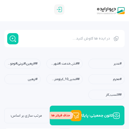
#غدیر
##نذر_خدمت ،#شهیدابراهیم_رئیسی،#شهید_خدمت،#معلم،#دبستان،#چله_خدمت
##اربعین،#تربتی،#نوجوان،#امید،#کربلا،#خانواده،#فرهنگی
#محرم
##غدیر_10_کیلومتری،#عید_غدیر،#کودکان،#نوجوانان،#جوانان،#محله،#خانوادگی،#مسجد،#امام_علی(ع)
#اربعین
##کسب_کار
کانون جمعیتی: پایگاه بسیج
حذف فیلتر ها