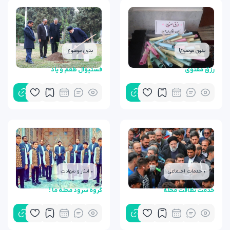
بدون موضوع!
بدون موضوع!
رزق معنوی
فستیوال طعم و یاد
• خدمات اجتماعی
• ایثار و شهادت
خدمت نظافت محله
گروه سرود محله ما !