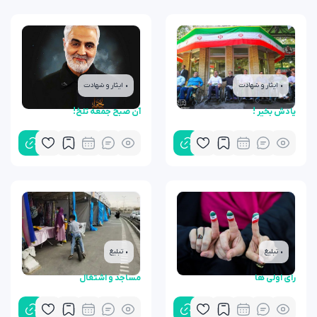
• ایثار و شهادت
• ایثار و شهادت
یادش بخیر !
آن صبح جمعه تلخ!
• تبلیغ
• تبلیغ
رای اولی ها
مساجد و اشتغال