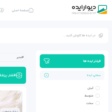
صفحه اصلی
#غدیر
فیلتر ایده ها
اقشار: پزشک
سختی ایده
آسان
متوسط
سخت
• ایثار و شهادت