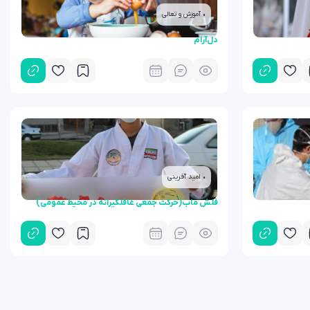
• آموزش و تعالی
دل‌آرام
• امید آفرینی
فلش ماب(حرکت جمعی غافلگیرانه در محیط عمومی)