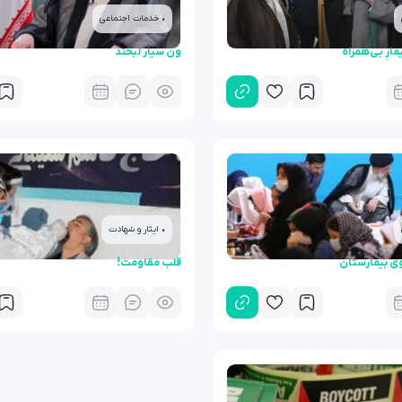
• خدمات اجتماعی
یمارِ بی‌همراه
ون سیار لبخند
• ایثار و شهادت
ی بیمارستان
قلب مقاومت!