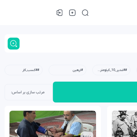
##غدیر_10_کیلومتری،#عید_غدیر،#کودکان،#نوجوانان،#جوانان،#محله،#خانوادگی،#مسجد،#امام_علی(ع)
#اربعین
##کسب_کار
• تبلیغ