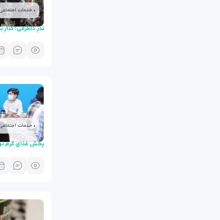
• خدمات اجتماعی
نذرِ دلگرمی؛ کنارِ ب
• خدمات اجتماعی
پخش غذای گرم تو