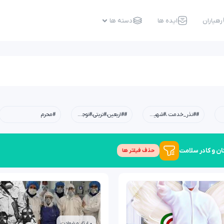
رهیاران
ایده ها
دسته ها
##نذر_خدمت ،#شهیدابراهیم_رئیسی،#شهید_خدمت،#معلم،#دبستان،#چله_خدمت
##اربعین،#تربتی،#نوجوان،#امید،#کربلا،#خانواده،#فرهنگی
#محرم
ان و کادر سلامت
حذف فیلتر ها
• ایثار و شهادت