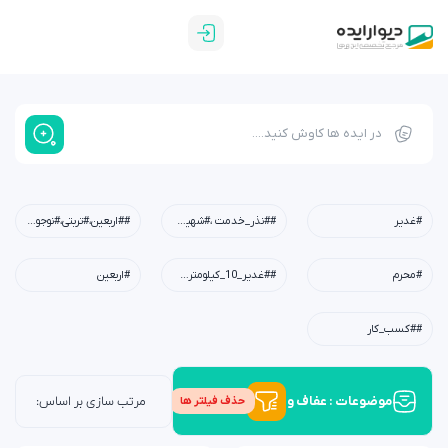
#غدیر
##نذر_خدمت ،#شهیدابراهیم_رئیسی،#شهید_خدمت،#معلم،#دبستان،#چله_خدمت
##اربعین،#تربتی،#نوجوان،#امید،#کربلا،#خانواده،#فرهنگی
#محرم
##غدیر_10_کیلومتری،#عید_غدیر،#کودکان،#نوجوانان،#جوانان،#محله،#خانوادگی،#مسجد،#امام_علی(ع)
#اربعین
##کسب_کار
موضوعات : عفاف و حجاب
حذف فیلتر ها