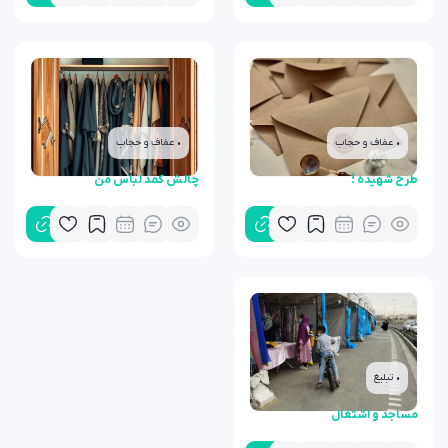
• عفاف و حجاب
• عفاف و حجاب
طرح شهیده !
چالش کمد لباس من
• تبلیغ
مساجد و اشتغال