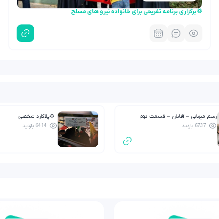
💢برگزاری برنامه تفریحی برای خانواده نیرو های مسلح
رسم میزبانی – آقایان – قسمت دوم
💢پلاکارد شخصی
6737 بازدید
6414 بازدید