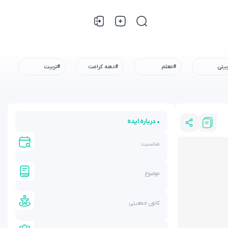
بیتی
#معلم
#دهه کرامت
#تربیت
• درباره ایده
مناسبت
موضوع
کانون جمعیتی