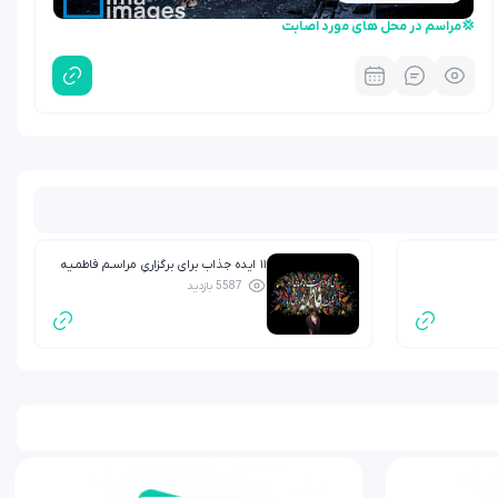
💢مراسم در محل های مورد اصابت
۱۱ ایده جذاب برای برگزاریِ مراسـم فاطمـیه
5587 بازدید
بـرای کودکـان