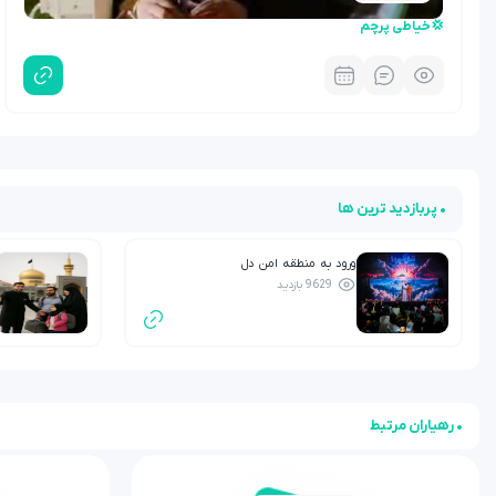
💢خیاطی پرچم
• پربازدید ترین ها
ورود به منطقه امن دل
9629 بازدید
• رهیاران مرتبط