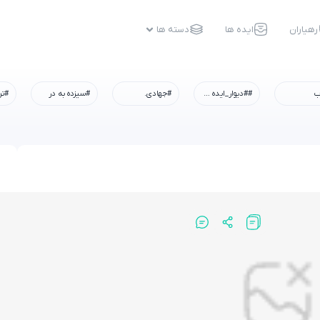
رهیاران
ایده ها
دسته ها
ب
##دیوار_ایده #رسم_میزبانی #شهادت_امام_رضا #همه_خادم_الرضاییم
#جهادی.
#سیزده به در
#تر