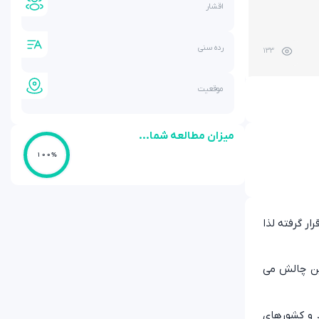
اقشار
رده سنی
133
موقعیت
میزان مطالعه شما...
100%
ر گرفته لذا
ین چالش می
د و کشورهای