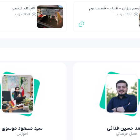
رسم میزبانی – آقایان – قسمت دوم
💢پلاکارد شخصی
6737 بازدید
6358 بازدید
د حسین فدائی
سید مسعود موسوی
فعال فرهنگی
آموزش