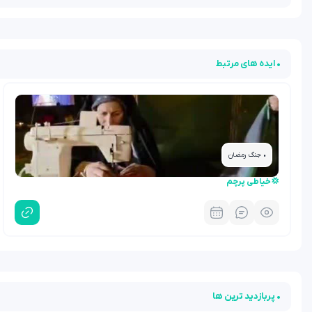
• ایده های مرتبط
• جنگ رمضان
💢خیاطی پرچم
• پربازدید ترین ها