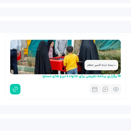
• بسته ایده اکسیر اعظم
💢برگزاری برنامه تفریحی برای خانواده نیرو های مسلح