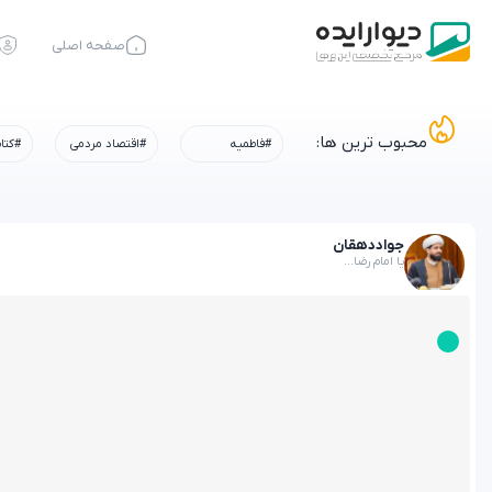
صفحه اصلی
محبوب ترین ها:
#فاطمیه
#اقتصاد مردمی
#کتا
جواد
دهقان
یا امام رضا...