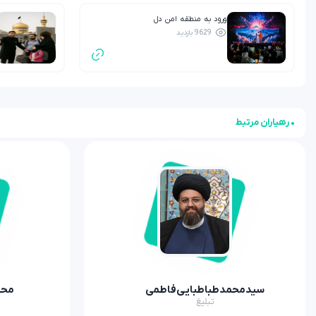
ورود به منطقه امن دل
9629 بازدید
• رهیاران مرتبط
سیدمحمدطباطبایی‌فاطمی
محم
تبلیغ