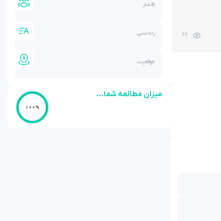
اقشار
رده سنی
66
موقعیت
میزان مطالعه شما...
100%