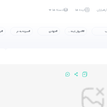
رهیاران
ایده ها
دسته ها
ب
##دیوار_ایده #رسم_میزبانی #شهادت_امام_رضا #همه_خادم_الرضاییم
#جهادی.
#سیزده به در
#تر