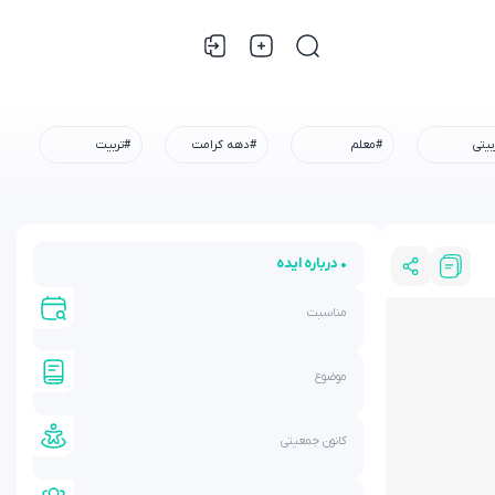
بیتی
#معلم
#دهه کرامت
#تربیت
• درباره ایده
مناسبت
موضوع
کانون جمعیتی