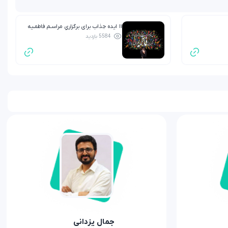
۱۱ ایده جذاب برای برگزاریِ مراسـم فاطمـیه
5584 بازدید
بـرای کودکـان
جمال یزدانی