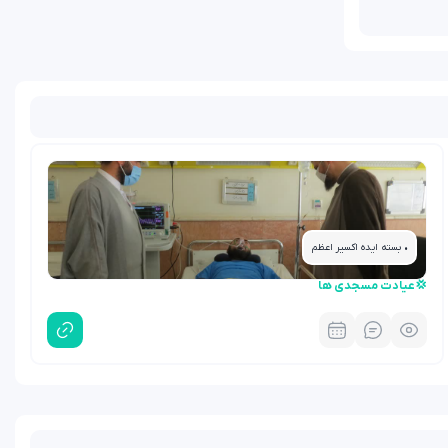
• بسته ایده اکسیر اعظم
💢عیادت مسجدی ها