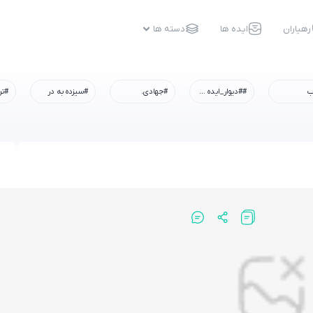
رهیاران
ایده ها
دسته ها
ب
##دیوار_ایده #رسم_میزبانی #شهادت_امام_رضا #همه_خادم_الرضاییم
#جهادی.
#سیزده به در
#تر