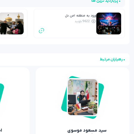
• پربازدید ترین ها
ورود به منطقه امن دل
9622 بازدید
• رهیاران مرتبط
سید مسعود موسوی
ا