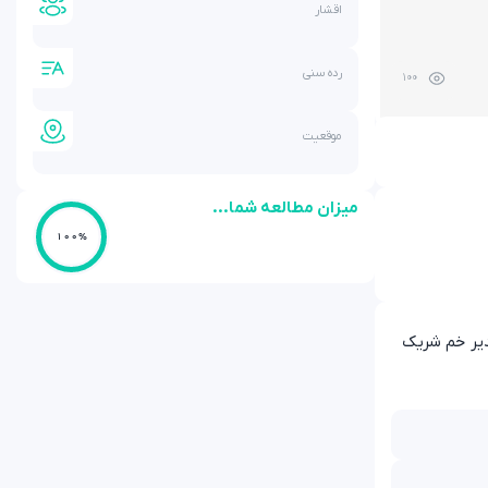
اقشار
رده سنی
100
موقعیت
میزان مطالعه شما...
100%
دیر خم شریک