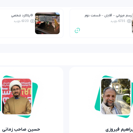
رسم میزبانی – آقایان – قسمت دوم
💢پلاکارد شخصی
6735 بازدید
6320 بازدید
براهیم فیروزی
حسین صاحب زمانی