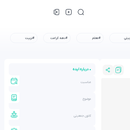
بیتی
#معلم
#دهه کرامت
#تربیت
• درباره ایده
مناسبت
موضوع
کانون جمعیتی