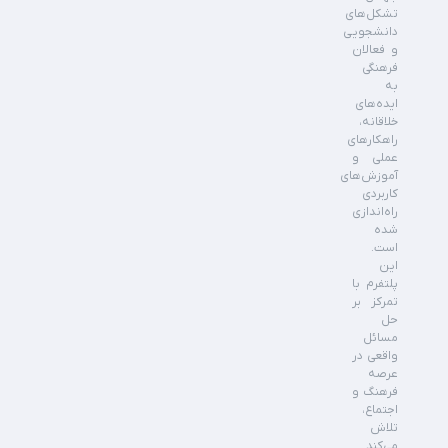
تشکل‌های
دانشجویی
و فعالان
فرهنگی
به
ایده‌های
خلاقانه،
راهکارهای
عملی و
آموزش‌های
کاربردی
راه‌اندازی
شده
است.
این
پلتفرم با
تمرکز بر
حل
مسائل
واقعی در
عرصه
فرهنگ و
اجتماع،
تلاش
می‌کند