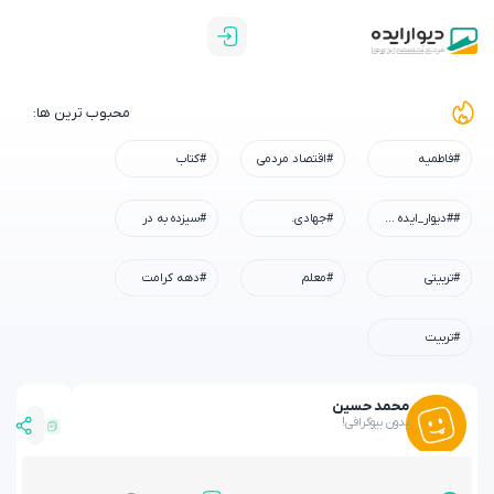
محبوب ترین ها:
#فاطمیه
#اقتصاد مردمی
#کتاب
##دیوار_ایده #رسم_میزبانی #شهادت_امام_رضا #همه_خادم_الرضاییم
#جهادی.
#سیزده به در
#تربیتی
#معلم
#دهه کرامت
#تربیت
محمد حسین
بدون بیوگرافی!