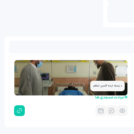
• بسته ایده اکسیر اعظم
💢عیادت مسجدی ها