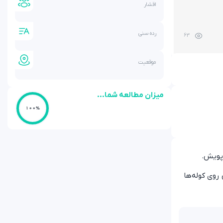
اقشار
رده سنی
63
موقعیت
میزان مطالعه شما...
100%
 پویش.
روی کوله‌ها