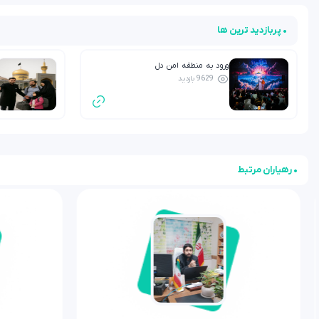
• پربازدید ترین ها
ورود به منطقه امن دل
9629 بازدید
• رهیاران مرتبط