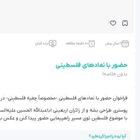
7
2 سال پیش
10 دقیقه مطالعه
ایده آسان
حضور با نمادهای فلسطینی
بدون خلاصه!
فراخوان حضور با نمادهای فلسطینی -مخصوصاً چفیه فلسطینی- در را
پوستری طراحی بشه و از زائران اربعینی اباعبدالله الحسین علیه‌ا
با موضوع فلسطین توی مسیر راهپیمایی حضور پیدا کنن و عکس ب
آیا ایده را اجرا کرده‌اید؟