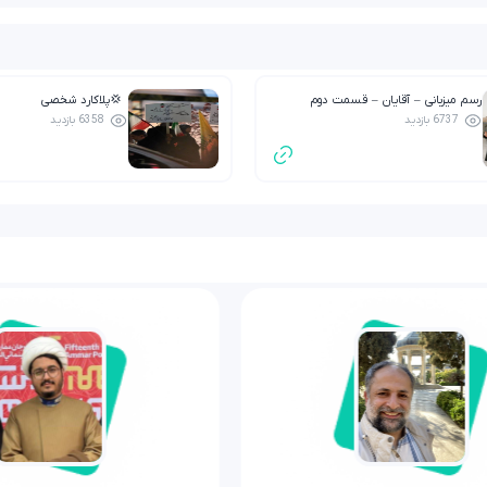
رسم میزبانی – آقایان – قسمت دوم
💢پلاکارد شخصی
6737 بازدید
6358 بازدید