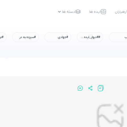
رهیاران
ایده ها
دسته ها
ب
##دیوار_ایده #رسم_میزبانی #شهادت_امام_رضا #همه_خادم_الرضاییم
#جهادی.
#سیزده به در
#تر