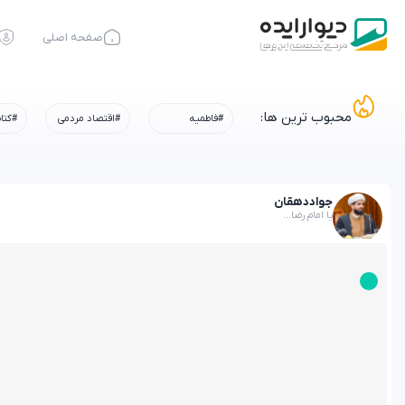
صفحه اصلی
محبوب ترین ها:
#فاطمیه
#اقتصاد مردمی
#کتا
جواد
دهقان
یا امام رضا...