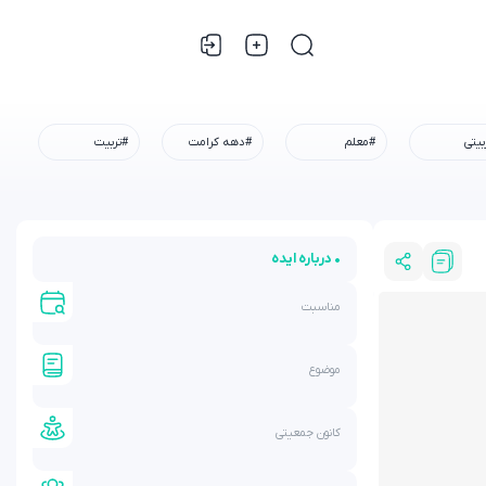
بیتی
#معلم
#دهه کرامت
#تربیت
• درباره ایده
مناسبت
موضوع
کانون جمعیتی