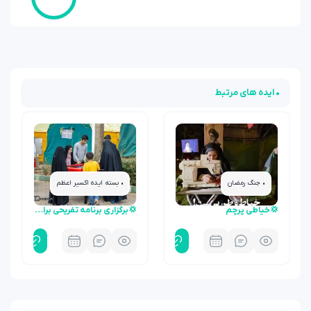
• ایده های مرتبط
• جنگ رمضان
• بسته ایده اکسیر اعظم
💢خیاطی پرچم
💢برگزاری برنامه تفریحی برای خانواده نیرو های مسلح