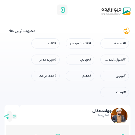
محبوب ترین ها:
#فاطمیه
#اقتصاد مردمی
#کتاب
##دیوار_ایده #رسم_میزبانی #شهادت_امام_رضا #همه_خادم_الرضاییم
#جهادی.
#سیزده به در
#تربیتی
#معلم
#دهه کرامت
#تربیت
جواد
دهقان
یا امام رضا...