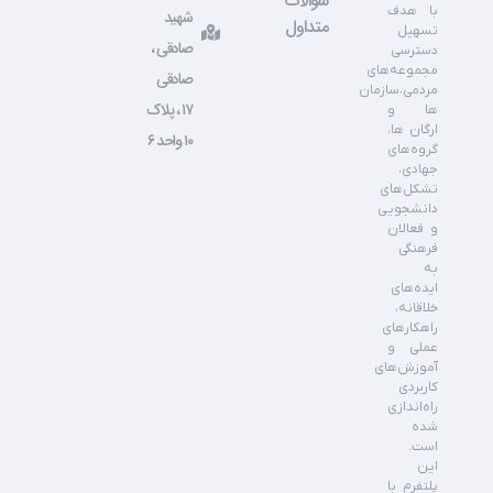
سوالات
با هدف
شهید
متداول
تسهیل
صادقی ،
دسترسی
مجموعه‌های
صادقی
مردمی،سازمان
۱۷ ، پلاک
ها و
ارگان ها،
۱۰ واحد ۶
گروه‌های
جهادی،
تشکل‌های
دانشجویی
و فعالان
فرهنگی
به
ایده‌های
خلاقانه،
راهکارهای
عملی و
آموزش‌های
کاربردی
راه‌اندازی
شده
است.
این
پلتفرم با