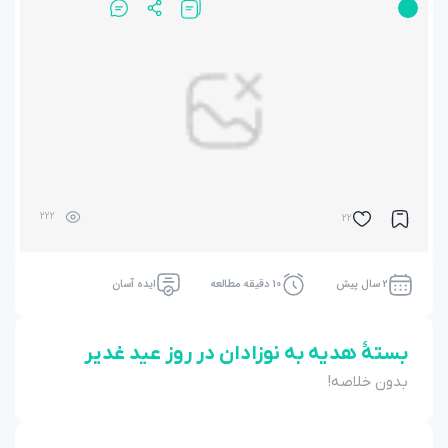
222
22
2 سال پیش
10 دقیقه مطالعه
ایده آسان
بستۀ هدیه به نوزادان در روز عید غدیر
بدون خلاصه!