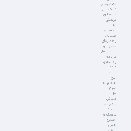
تشکل‌های
دانشجویی
و فعالان
فرهنگی
به
ایده‌های
خلاقانه،
راهکارهای
عملی و
آموزش‌های
کاربردی
راه‌اندازی
شده
است.
این
پلتفرم با
تمرکز بر
حل
مسائل
واقعی در
عرصه
فرهنگ و
اجتماع،
تلاش
می‌کند