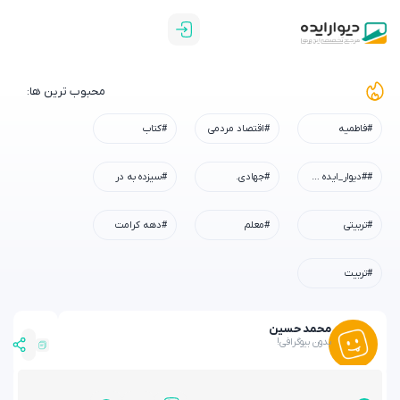
محبوب ترین ها:
#فاطمیه
#اقتصاد مردمی
#کتاب
##دیوار_ایده #رسم_میزبانی #شهادت_امام_رضا #همه_خادم_الرضاییم
#جهادی.
#سیزده به در
#تربیتی
#معلم
#دهه کرامت
#تربیت
محمد حسین
بدون بیوگرافی!