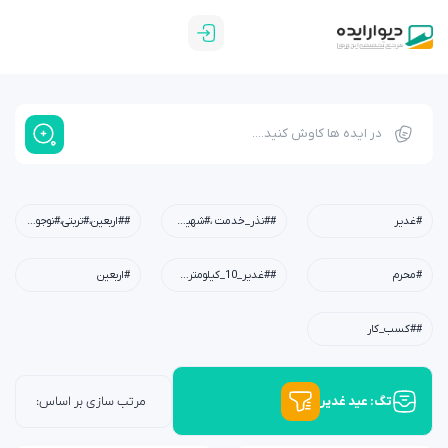
#غدیر
##نذر_خدمت ،#شهیدابراهیم_رئیسی،#شهید_خدمت،#معلم،#دبستان،#چله_خدمت
##اربعین،#تربتی،#نوجوان،#امید،#کربلا،#خانواده،#فرهنگی
#محرم
##غدیر_10_کیلومتری،#عید_غدیر،#کودکان،#نوجوانان،#جوانان،#محله،#خانوادگی،#مسجد،#امام_علی(ع)
#اربعین
##کسب_کار
تگ: عید غدیر