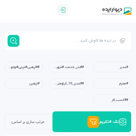
#غدیر
##نذر_خدمت ،#شهیدابراهیم_رئیسی،#شهید_خدمت،#معلم،#دبستان،#چله_خدمت
##اربعین،#تربتی،#نوجوان،#امید،#کربلا،#خانواده،#فرهنگی
#محرم
##غدیر_10_کیلومتری،#عید_غدیر،#کودکان،#نوجوانان،#جوانان،#محله،#خانوادگی،#مسجد،#امام_علی(ع)
#اربعین
##کسب_کار
تگ: #تکریم