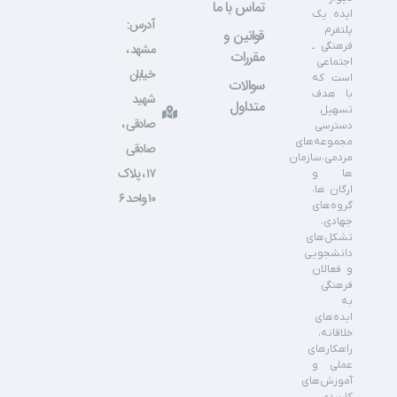
تماس با ما
ایده یک
آدرس:
پلتفرم
قوانین و
فرهنگی ـ
مشهد ،
مقررات
اجتماعی
خیابان
است که
سوالات
با هدف
شهید
متداول
تسهیل
صادقی ،
دسترسی
مجموعه‌های
صادقی
مردمی،سازمان
۱۷ ، پلاک
ها و
ارگان ها،
۱۰ واحد ۶
گروه‌های
جهادی،
تشکل‌های
دانشجویی
و فعالان
فرهنگی
به
ایده‌های
خلاقانه،
راهکارهای
عملی و
آموزش‌های