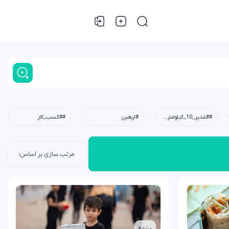
##غدیر_10_کیلومتری،#عید_غدیر،#کودکان،#نوجوانان،#جوانان،#محله،#خانوادگی،#مسجد،#امام_علی(ع)
#اربعین
##کسب_کار
• تبلیغ