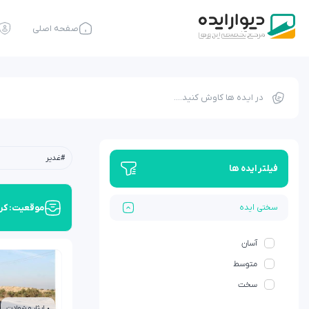
صفحه اصلی
#غدیر
فیلتر ایده ها
موقعیت: کر
سختی ایده
آسان
متوسط
سخت
• ایثار و شهادت