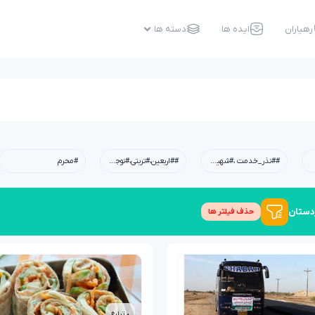
رهیاران
ایده ها
دسته ها
##نذر_خدمت ،#شهیدابراهیم_رئیسی،#شهید_خدمت،#معلم،#دبستان،#چله_خدمت
##اربعین،#تربتی،#نوجوان،#امید،#کربلا،#خانواده،#فرهنگی
#محرم
دستان
حذف فیلتر ها
• تبلیغ