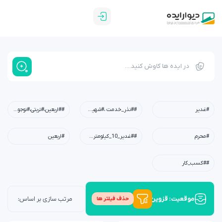
#غدیر
##نذر_خدمت ،#شهیدابراهیم_رئیسی،#شهید_خدمت،#معلم،#دبستان،#چله_خدمت
##اربعین،#تربتی،#نوجوان،#امید،#کربلا،#خانواده،#فرهنگی
#محرم
##غدیر_10_کیلومتری،#عید_غدیر،#کودکان،#نوجوانان،#جوانان،#محله،#خانوادگی،#مسجد،#امام_علی(ع)
#اربعین
##کسب_کار
موقعیت: قزوین
حذف فیلتر ها