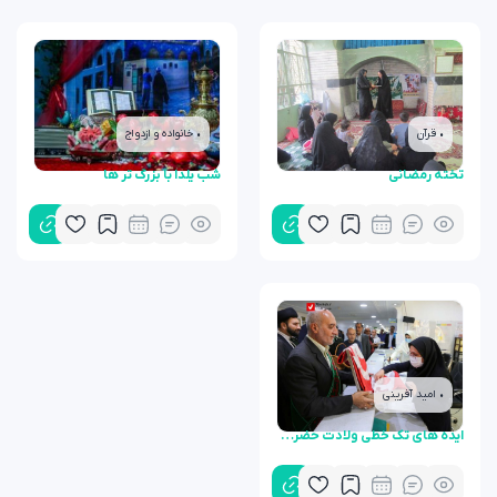
• قرآن
• خانواده و ازدواج
تخته رمضانی
شب یلدا با بزرگ تر ها
• امید آفرینی
ایده های تک خطی ولادت حضرت زینب و روز پرستار