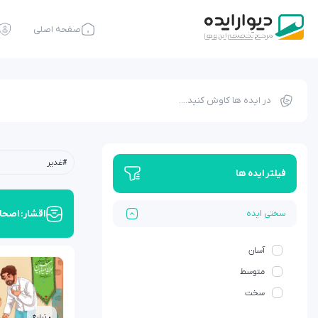
صفحه اصلی
#غدیر
فیلتر ایده ها
اقشار: اصحا
سختی ایده
آسان
متوسط
سخت
• تبلیغ