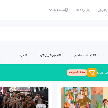
رهیاران
ایده ها
دسته ها
##نذر_خدمت ،#شهیدابراهیم_رئیسی،#شهید_خدمت،#معلم،#دبستان،#چله_خدمت
##اربعین،#تربتی،#نوجوان،#امید،#کربلا،#خانواده،#فرهنگی
#محرم
ب رسانه
حذف فیلتر ها
• تبلیغ