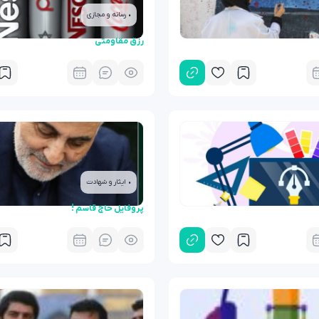
• رسانه و مجازی
رزق مقاومتی
• ایثار و شهادت
پروفایل حاج قاسم !