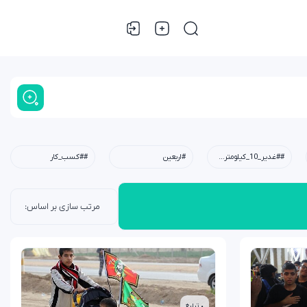
##غدیر_10_کیلومتری،#عید_غدیر،#کودکان،#نوجوانان،#جوانان،#محله،#خانوادگی،#مسجد،#امام_علی(ع)
#اربعین
##کسب_کار
• تبلیغ