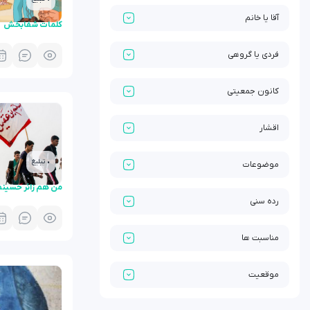
آقا یا خانم
کلمات شفابخش
فردی یا گروهی
کانون جمعیتی
اقشار
• تبلیغ
موضوعات
من هم زائر حسین
رده سنی
مناسبت ها
موقعیت