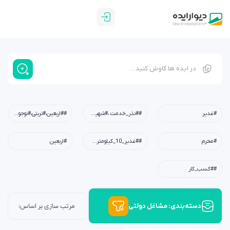
#غدیر
##نذر_خدمت ،#شهیدابراهیم_رئیسی،#شهید_خدمت،#معلم،#دبستان،#چله_خدمت
##اربعین،#تربتی،#نوجوان،#امید،#کربلا،#خانواده،#فرهنگی
#محرم
##غدیر_10_کیلومتری،#عید_غدیر،#کودکان،#نوجوانان،#جوانان،#محله،#خانوادگی،#مسجد،#امام_علی(ع)
#اربعین
##کسب_کار
دسته‌بندی: مشاغل دولتی