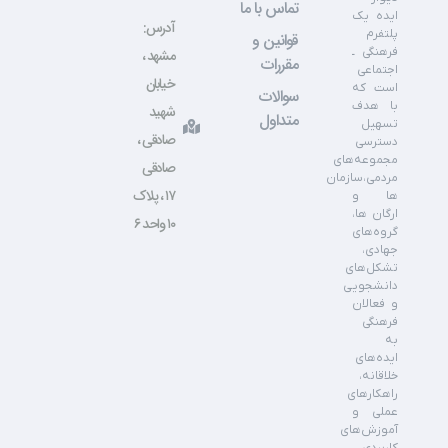
تماس با ما
ایده یک
آدرس:
پلتفرم
قوانین و
فرهنگی ـ
مشهد ،
مقررات
اجتماعی
خیابان
است که
سوالات
با هدف
شهید
متداول
تسهیل
صادقی ،
دسترسی
مجموعه‌های
صادقی
مردمی،سازمان
۱۷ ، پلاک
ها و
ارگان ها،
۱۰ واحد ۶
گروه‌های
جهادی،
تشکل‌های
دانشجویی
و فعالان
فرهنگی
به
ایده‌های
خلاقانه،
راهکارهای
عملی و
آموزش‌های