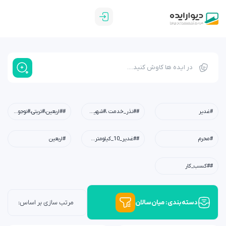
#غدیر
##نذر_خدمت ،#شهیدابراهیم_رئیسی،#شهید_خدمت،#معلم،#دبستان،#چله_خدمت
##اربعین،#تربتی،#نوجوان،#امید،#کربلا،#خانواده،#فرهنگی
#محرم
##غدیر_10_کیلومتری،#عید_غدیر،#کودکان،#نوجوانان،#جوانان،#محله،#خانوادگی،#مسجد،#امام_علی(ع)
#اربعین
##کسب_کار
دسته‌بندی: میان‌سالان