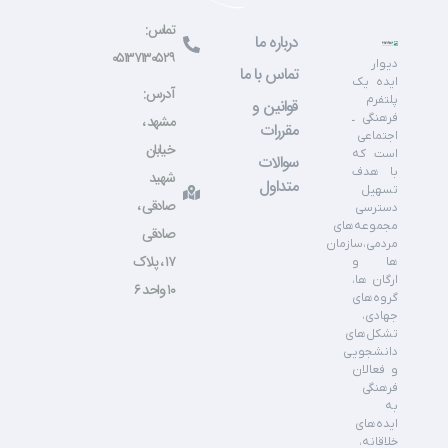
تماس:
درباره ما
۰۵۱۳۷۱۳۰۵۲۹
دیوار
تماس با ما
ایده یک
آدرس:
پلتفرم
قوانین و
فرهنگی ـ
مشهد ،
مقررات
اجتماعی
خیابان
است که
سوالات
با هدف
شهید
متداول
تسهیل
صادقی ،
دسترسی
مجموعه‌های
صادقی
مردمی،سازمان
۱۷ ، پلاک
ها و
ارگان ها،
۱۰ واحد ۶
گروه‌های
جهادی،
تشکل‌های
دانشجویی
و فعالان
فرهنگی
به
ایده‌های
خلاقانه،