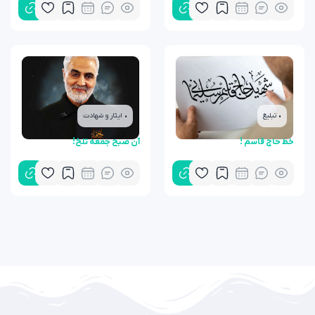
• تبلیغ
• ایثار و شهادت
خط حاج قاسم !
آن صبح جمعه تلخ!