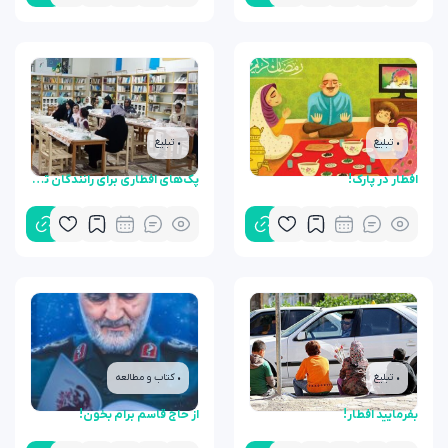
• تبلیغ
• تبلیغ
افطار در پارک!
پک‌های افطاری برای رانندگان تاکسی
• تبلیغ
• کتاب و مطالعه
بفرمایید افطار!
از حاج قاسم برام بخون!