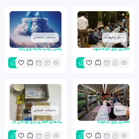
• ایثار و شهادت
• خدمات اجتماعی
افطاری توی خونه شهدا
پخش زولبیا بامیه توی پارک
• تبلیغ
• خدمات اجتماعی
افطاری توی کارخونه
پک‌های افطاری برای کودکان کار