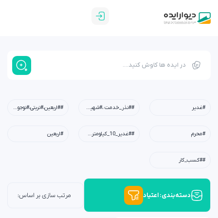
#غدیر
##نذر_خدمت ،#شهیدابراهیم_رئیسی،#شهید_خدمت،#معلم،#دبستان،#چله_خدمت
##اربعین،#تربتی،#نوجوان،#امید،#کربلا،#خانواده،#فرهنگی
#محرم
##غدیر_10_کیلومتری،#عید_غدیر،#کودکان،#نوجوانان،#جوانان،#محله،#خانوادگی،#مسجد،#امام_علی(ع)
#اربعین
##کسب_کار
دسته‌بندی: اعتیاد