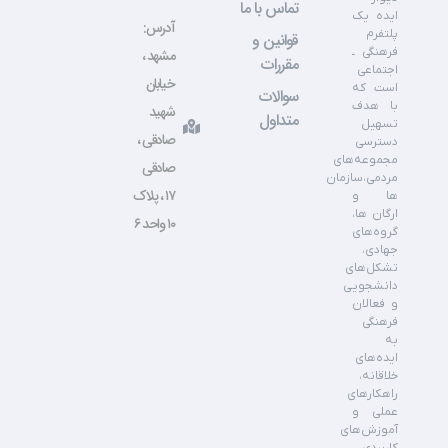
تماس با ما
ایده یک
آدرس:
پلتفرم
قوانین و
فرهنگی ـ
مشهد ،
مقررات
اجتماعی
خیابان
است که
سوالات
با هدف
شهید
متداول
تسهیل
صادقی ،
دسترسی
مجموعه‌های
صادقی
مردمی،سازمان
۱۷ ، پلاک
ها و
ارگان ها،
۱۰ واحد ۶
گروه‌های
جهادی،
تشکل‌های
دانشجویی
و فعالان
فرهنگی
به
ایده‌های
خلاقانه،
راهکارهای
عملی و
آموزش‌های