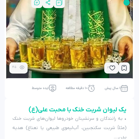
45
3
1 سال پیش
10 دقیقه مطالعه
ایده متوسط
یک لیوان شربت خنک با محبت علی(ع)
• به رانندگان و سرنشینان خودروها لیوان‌های شربت خنک
(مثلاً شربت سکنجبین، آب‌لیموی طبیعی یا نعناع) هدیه
بدن....