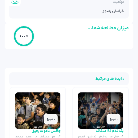
موقعیت
خراسان رضوی
میزان مطالعه شما...
100%
• ایده های مرتبط
• تبلیغ
• تبلیغ
یک قدم تا اعتکاف
چالش دعوت رفیق
📍خیلی‌ها به‌خاطر نداشتن تصویر
📍هر معتکف یا عضو مسجد،