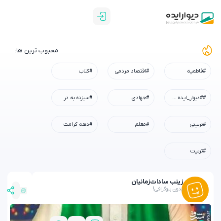
محبوب ترین ها:
#فاطمیه
#اقتصاد مردمی
#کتاب
##دیوار_ایده #رسم_میزبانی #شهادت_امام_رضا #همه_خادم_الرضاییم
#جهادی.
#سیزده به در
#تربیتی
#معلم
#دهه کرامت
#تربیت
زینب سادات
زمانیان
بدون بیوگرافی!