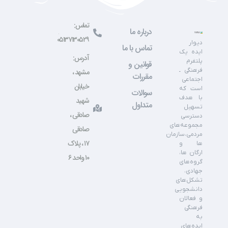
تماس:
درباره ما
۰۵۱۳۷۱۳۰۵۲۹
دیوار
تماس با ما
ایده یک
آدرس:
پلتفرم
قوانین و
فرهنگی ـ
مشهد ،
مقررات
اجتماعی
خیابان
است که
سوالات
با هدف
شهید
متداول
تسهیل
صادقی ،
دسترسی
مجموعه‌های
صادقی
مردمی،سازمان
۱۷ ، پلاک
ها و
ارگان ها،
۱۰ واحد ۶
گروه‌های
جهادی،
تشکل‌های
دانشجویی
و فعالان
فرهنگی
به
ایده‌های