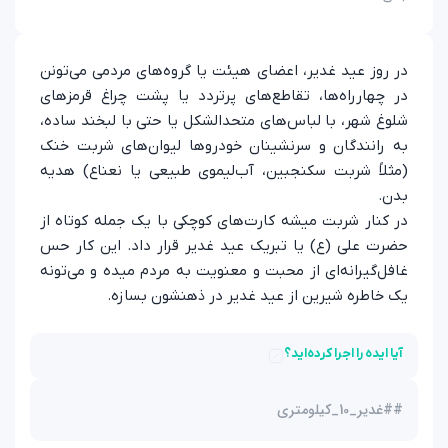
در روز عید غدیر، اعضای هیئت یا گروه‌های مردمی می‌تونن
در چهارراه‌ها، تقاطع‌های پرتردد یا پشت چراغ قرمزهای
شلوغ شهر، با لباس‌های متحدالشکل یا حتی با لبخند ساده،
به رانندگان و سرنشینان خودروها لیوان‌های شربت خنک
(مثلاً شربت سکنجبین، آب‌لیموی طبیعی یا نعناع) هدیه
بدن.
در کنار شربت میشه کارت‌های کوچکی با یک جمله کوتاه از
حضرت علی (ع) یا تبریک عید غدیر قرار داد. این کار حس
غافل‌گیرانه‌ای از محبت و معنویت به مردم میده و می‌تونه
یک خاطره شیرین از عید غدیر در ذهنشون بسازه.
آیا ایده را اجرا کرده‌اید؟
#
#غدیر_10_کیلومتری