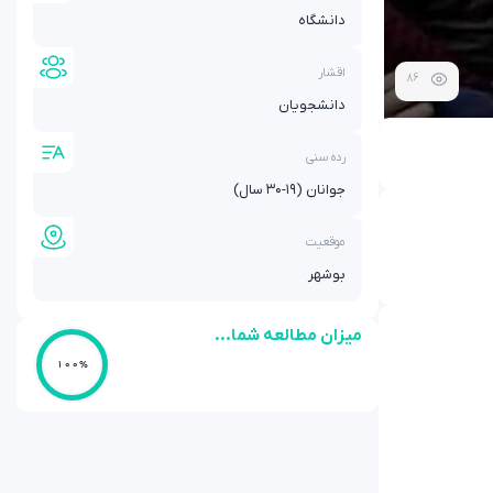
دانشگاه
اقشار
86
دانشجویان
رده سنی
جوانان (۱۹-۳۰ سال)
موقعیت
بوشهر
میزان مطالعه شما...
100%