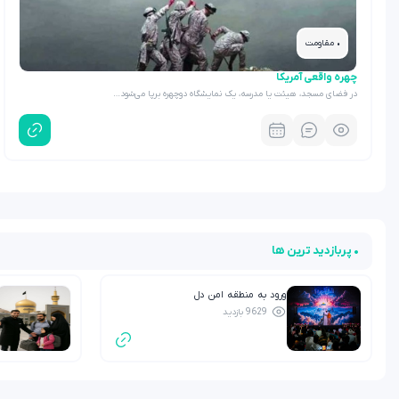
• مقاومت
چهره واقعی آمریکا
در فضای مسجد، هیئت یا مدرسه، یک نمایشگاه دوچهره برپا می‌شود…
• پربازدید ترین ها
ورود به منطقه امن دل
9629 بازدید