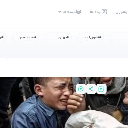
رهیاران
ایده ها
دسته ها
ب
##دیوار_ایده #رسم_میزبانی #شهادت_امام_رضا #همه_خادم_الرضاییم
#جهادی.
#سیزده به در
#تر