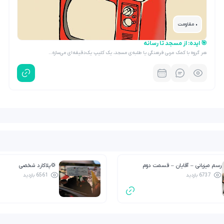
• مقاومت
🎯 ایده: از مسجد تا رسانه
هر گروه با کمک مربی فرهنگی یا طلبه‌ی مسجد، یک کلیپ یک‌دقیقه‌ای می‌سازه…
رسم میزبانی – آقایان – قسمت دوم
💢پلاکارد شخصی
6737 بازدید
6561 بازدید