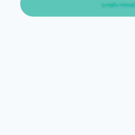
توسعه: سکومدیا