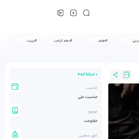
بیتی
#معلم
#دهه کرامت
#تربیت
• درباره ایده
مناسبت
مناسبت ملی
موضوع
مقاومت
کانون جمعیتی