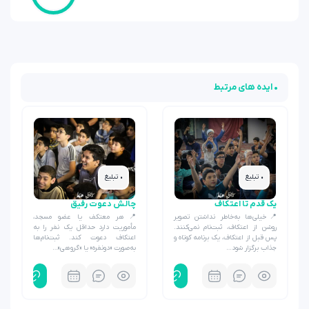
• ایده های مرتبط
• تبلیغ
• تبلیغ
یک قدم تا اعتکاف
چالش دعوت رفیق
📍خیلی‌ها به‌خاطر نداشتن تصویر
📍هر معتکف یا عضو مسجد،
روشن از اعتکاف، ثبت‌نام نمی‌کنند.
مأموریت دارد حداقل یک نفر را به
پس قبل از اعتکاف، یک برنامه کوتاه و
اعتکاف دعوت کند. ثبت‌نام‌ها
جذاب برگزار شود…
به‌صورت «دونفره» یا «گروهی»…