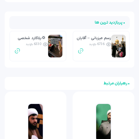
• پربازدید ترین ها
رسم میزبانی – آقایان
💢پلاکارد شخصی
6736 بازدید
6330 بازدید
– قسمت دوم
• رهیاران مرتبط