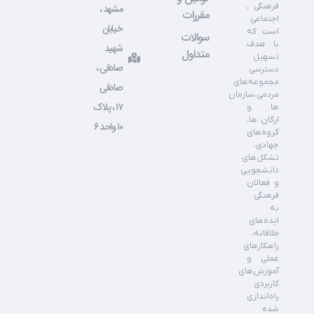
فرهنگی ـ
مشهد ،
مقررات
اجتماعی
خیابان
است که
سوالات
با هدف
شهید
متداول
تسهیل
صادقی ،
دسترسی
مجموعه‌های
صادقی
مردمی،سازمان
۱۷ ، پلاک
ها و
ارگان ها،
۱۰ واحد ۶
گروه‌های
جهادی،
تشکل‌های
دانشجویی
و فعالان
فرهنگی
به
ایده‌های
خلاقانه،
راهکارهای
عملی و
آموزش‌های
کاربردی
راه‌اندازی
شده