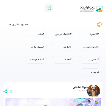
محبوب ترین ها:
#فاطمیه
#اقتصاد مردمی
#کتاب
##دیوار_ایده #رسم_میزبانی #شهادت_امام_رضا #همه_خادم_الرضاییم
#جهادی.
#سیزده به در
#تربیتی
#معلم
#دهه کرامت
#تربیت
جواد
دهقان
یا امام رضا...