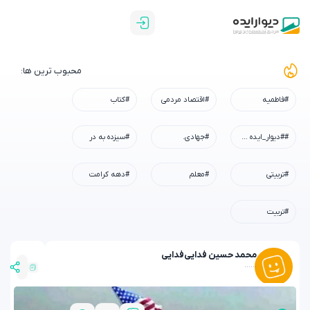
محبوب ترین ها:
#فاطمیه
#اقتصاد مردمی
#کتاب
##دیوار_ایده #رسم_میزبانی #شهادت_امام_رضا #همه_خادم_الرضاییم
#جهادی.
#سیزده به در
#تربیتی
#معلم
#دهه کرامت
#تربیت
محمد حسین فدایی
فدایی
......