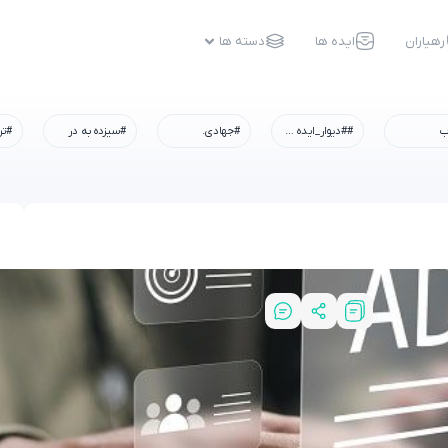
رهیاران
ایده ها
دسته ها
ب
##دیوار_ایده #رسم_میزبانی #شهادت_امام_رضا #همه_خادم_الرضاییم
#جهادی.
#سیزده به در
#تر