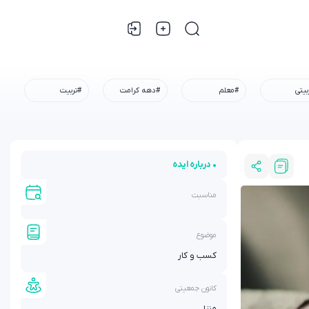
بیتی
#معلم
#دهه کرامت
#تربیت
• درباره ایده
مناسبت
موضوع
کسب و کار
کانون جمعیتی
منزل