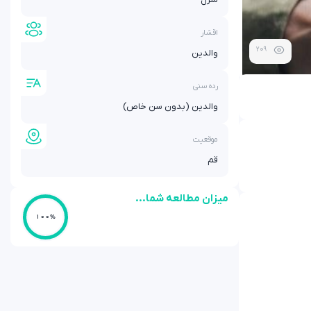
اقشار
209
والدین
رده سنی
والدین (بدون سن خاص)
موقعیت
قم
میزان مطالعه شما...
100%