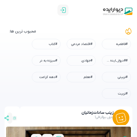
محبوب ترین ها:
#فاطمیه
#اقتصاد مردمی
#کتاب
##دیوار_ایده #رسم_میزبانی #شهادت_امام_رضا #همه_خادم_الرضاییم
#جهادی.
#سیزده به در
#تربیتی
#معلم
#دهه کرامت
#تربیت
زینب سادات
زمانیان
بدون بیوگرافی!