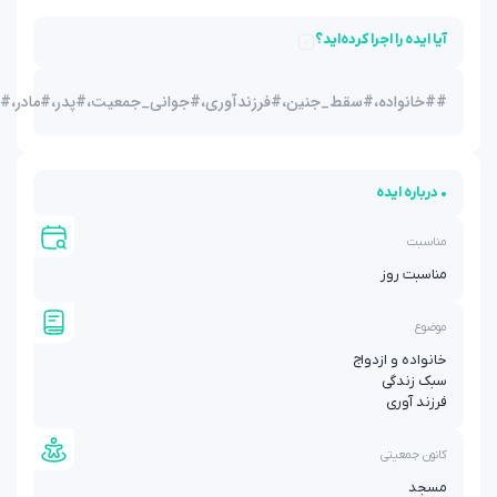
اید؟
_جنین،#فرزندآوری،#جوانی_جمعیت،#پدر،#مادر،#خانواده،#مسجد،#هیئت