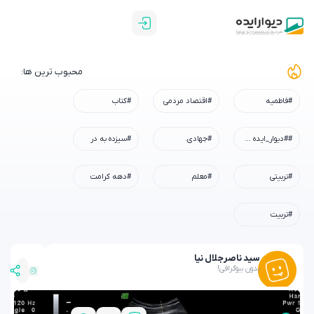
محبوب ترین ها:
#اقتصاد مردمی
#کتاب
#جهادی.
#سیزده به در
#معلم
#دهه کرامت
ل نیا