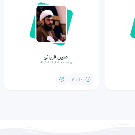
متین قربانی
نهضت تبلیغ اسلام ناب
1 سال پیش