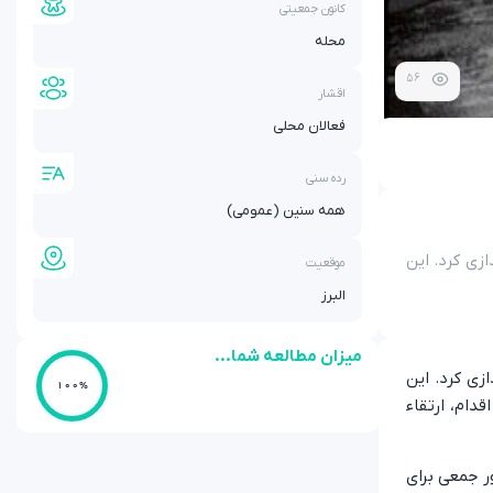
کانون جمعیتی
محله
56
اقشار
فعالان محلی
رده سنی
همه سنین (عمومی)
زی کرد. این
موقعیت
البرز
میزان مطالعه شما...
زی کرد. این
100%
دام، ارتقاء
ر جمعی برای