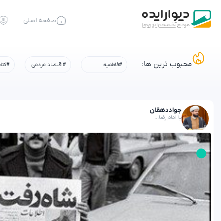
صفحه اصلی
محبوب ترین ها:
#فاطمیه
#اقتصاد مردمی
#کتا
جواد
دهقان
یا امام رضا...