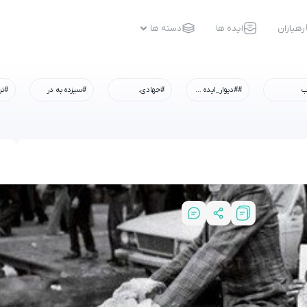
رهیاران
ایده ها
دسته ها
ب
##دیوار_ایده #رسم_میزبانی #شهادت_امام_رضا #همه_خادم_الرضاییم
#جهادی.
#سیزده به در
#تر