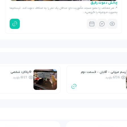
چالش دعوت رفیق
📍هر معتکف یا عضو مسجد، مأموریت دارد حداقل یک نفر را به اعتکاف دعوت کند. ثبت‌نام‌ها
به‌صورت «دونفره» یا «گروهی»…
رسم میزبانی – آقایان – قسمت دوم
💢پلاکارد شخصی
6736 بازدید
6321 بازدید