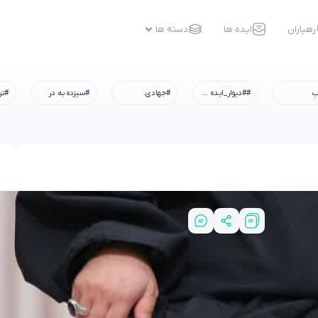
رهیاران
ایده ها
دسته ها
ب
##دیوار_ایده #رسم_میزبانی #شهادت_امام_رضا #همه_خادم_الرضاییم
#جهادی.
#سیزده به در
#تر