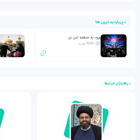
• پربازدید ترین ها
ورود به منطقه امن دل
9629 بازدید
• رهیاران مرتبط