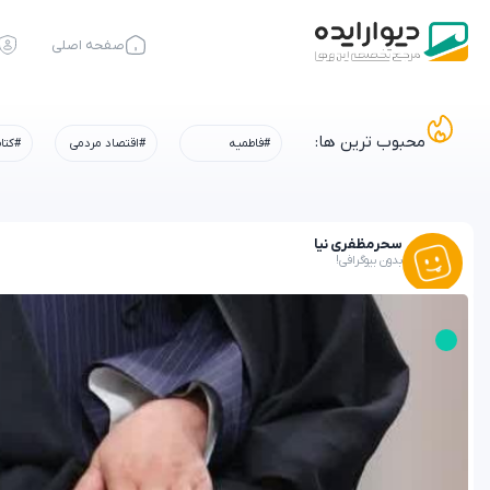
صفحه اصلی
محبوب ترین ها:
#فاطمیه
#اقتصاد مردمی
#کتا
سحر
مظفری نیا
بدون بیوگرافی!