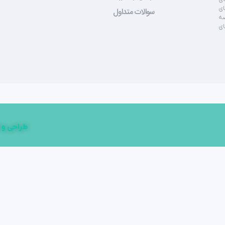
ای
سوالات متداول
صه
ای
طراحی و 