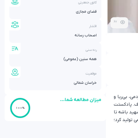
کانون جمعیتی
فضای مجازی
62
اقشار
اصحاب رسانه
رده سنی
همه سنین (عمومی)
موقعیت
خراسان شمالی
ی، بی‌ریا و
میزان مطالعه شما...
اف. پادکستت
100%
هید باشه تا
 تولید کرد؛