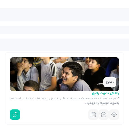
• تبلیغ
چالش دعوت رفیق
📍هر معتکف یا عضو مسجد، مأموریت دارد حداقل یک نفر را به اعتکاف دعوت کند. ثبت‌نام‌ها
به‌صورت «دونفره» یا «گروهی»…