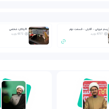
رسم میزبانی – آقایان – قسمت دوم
💢پلاکارد شخصی
6737 بازدید
6372 بازدید