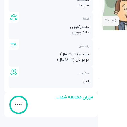
مدرسه
اقشار
297
دانش‌آموزان
دانشجویان
رده سنی
جوانان (۱۹-۳۰ سال)
نوجوانان (۱۳-۱۸ سال)
موقعیت
البرز
میزان مطالعه شما...
100%