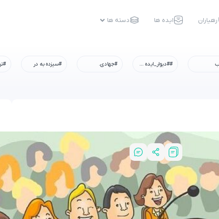
رهیاران
ایده ها
دسته ها
ب
##دیوار_ایده #رسم_میزبانی #شهادت_امام_رضا #همه_خادم_الرضاییم
#جهادی.
#سیزده به در
#تر