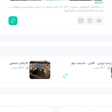
دل‌آرام
در محله‌های کم‌برخوردار، بسیاری از افراد به دلایل مختلف از خدمات روان‌شناسی محروم‌اند، در
حالی که فشارهای اقتصادی، خانوادگی و…
رسم میزبانی – آقایان – قسمت دوم
💢پلاکارد شخصی
6737 بازدید
6391 بازدید