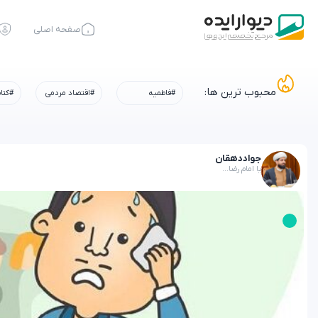
صفحه اصلی
محبوب ترین ها:
#فاطمیه
#اقتصاد مردمی
#کتا
جواد
دهقان
یا امام رضا...