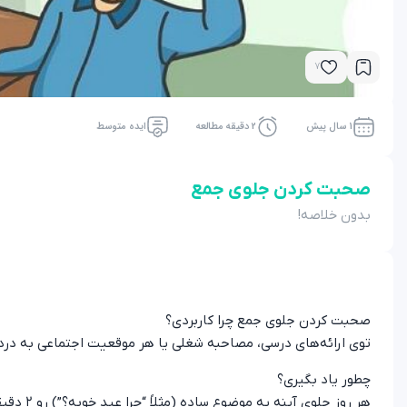
7
1 سال پیش
2 دقیقه مطالعه
ایده متوسط
صحبت کردن جلوی جمع
بدون خلاصه!
صحبت کردن جلوی جمع چرا کاربردی؟
توی ارائه‌های درسی، مصاحبه شغلی یا هر موقعیت اجتماعی به درد
چطور یاد بگیری؟
هر روز جلوی آینه یه موضوع ساده (مثلاً “چرا عید خوبه؟”) رو ۲ دقیقه توضیح بده. صدات رو ضبط کن و گوش کن ببین کجا می‌تونی بهتر شی.