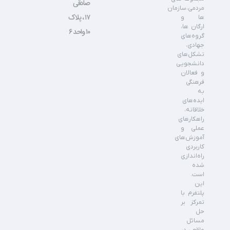
صادقی
مردمی،سازمان
۱۷ ، پلاک
ها و
ارگان ها،
۱۰ واحد ۶
گروه‌های
جهادی،
تشکل‌های
دانشجویی
و فعالان
فرهنگی
به
ایده‌های
خلاقانه،
راهکارهای
عملی و
آموزش‌های
کاربردی
راه‌اندازی
شده
است.
این
پلتفرم با
تمرکز بر
حل
مسائل