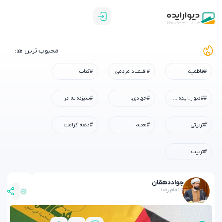
محبوب ترین ها:
#فاطمیه
#اقتصاد مردمی
#کتاب
##دیوار_ایده #رسم_میزبانی #شهادت_امام_رضا #همه_خادم_الرضاییم
#جهادی.
#سیزده به در
#تربیتی
#معلم
#دهه کرامت
#تربیت
جواد
دهقان
یا امام رضا...