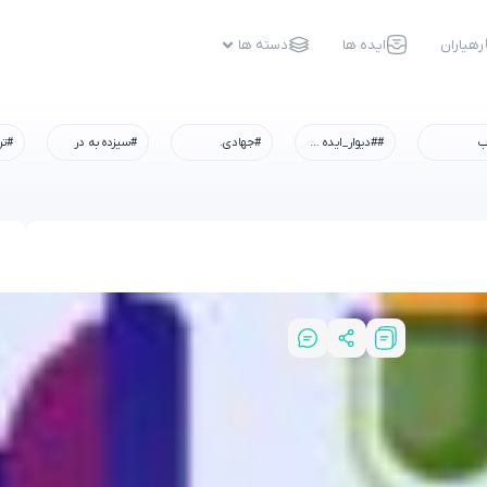
رهیاران
ایده ها
دسته ها
ب
##دیوار_ایده #رسم_میزبانی #شهادت_امام_رضا #همه_خادم_الرضاییم
#جهادی.
#سیزده به در
#تر