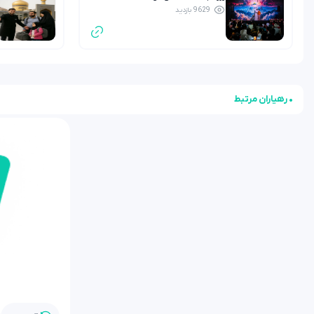
9629 بازدید
• رهیاران مرتبط