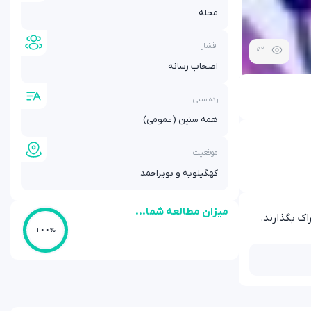
محله
اقشار
52
اصحاب رسانه
رده سنی
همه سنین (عمومی)
موقعیت
کهگیلویه و بویراحمد
میزان مطالعه شما...
ک بگذارند.
100%