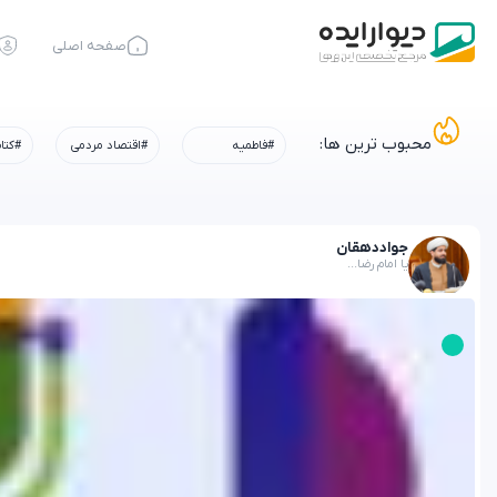
صفحه اصلی
محبوب ترین ها:
#فاطمیه
#اقتصاد مردمی
#کتا
جواد
دهقان
یا امام رضا...