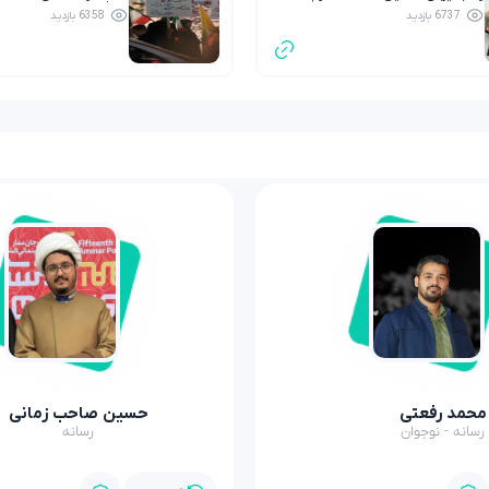
6737 بازدید
6358 بازدید
محمد رفعتی
حسین صاحب زمانی
رسانه - نوجوان
رسانه