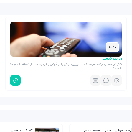
• تبلیغ
روایت خدمت
«فکر کن به‌جای اینکه شب‌ها فقط تلویزیون ببینی یا تو گوشی باشی، یه شب از هفته با خانواده
یا چندتا…
رسم میزبانی – آقایان – قسمت دوم
💢پلاکارد شخصی