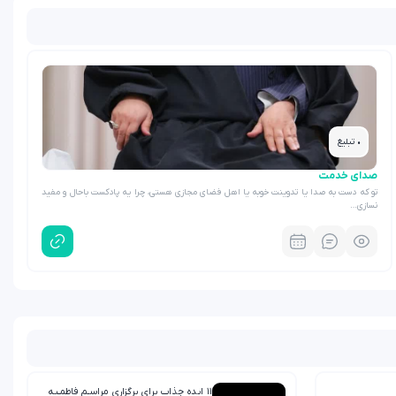
• تبلیغ
صدای خدمت
تو که دست به صدا یا تدوینت خوبه یا اهل فضای مجازی هستی، چرا یه پادکست باحال و مفید
نسازی…
۱۱ ایده جذاب برای برگزاریِ مراسـم فاطمـیه