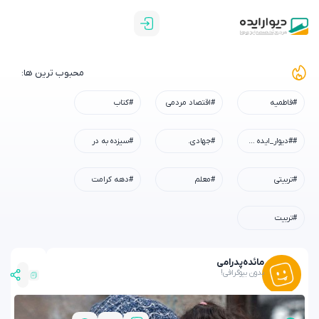
محبوب ترین ها:
#فاطمیه
#اقتصاد مردمی
#کتاب
##دیوار_ایده #رسم_میزبانی #شهادت_امام_رضا #همه_خادم_الرضاییم
#جهادی.
#سیزده به در
#تربیتی
#معلم
#دهه کرامت
#تربیت
مائده
پدرامی
بدون بیوگرافی!