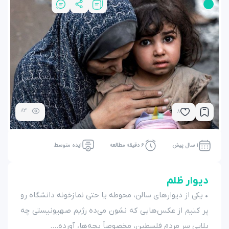
83
8
1 سال پیش
6 دقیقه مطالعه
ایده متوسط
دیوار ظلم
• یکی از دیوارهای سالن، محوطه یا حتی نمازخونه دانشگاه رو
پر کنیم از عکس‌هایی که نشون می‌ده رژیم صهیونیستی چه
بلایی سر مردم فلسطین، مخصوصاً بچه‌ها، آورده....