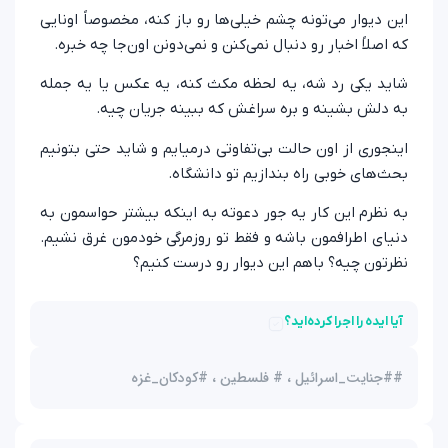
این دیوار می‌تونه چشم خیلی‌ها رو باز کنه، مخصوصاً اونایی
که اصلاً اخبار رو دنبال نمی‌کنن و نمی‌دونن اون‌جا چه خبره.
شاید یکی رد شه، یه لحظه مکث کنه، یه عکس یا یه جمله
به دلش بشینه و بره سراغش که ببینه جریان چیه.
اینجوری از اون حالت بی‌تفاوتی درمیایم و شاید حتی بتونیم
بحث‌های خوبی راه بندازیم تو دانشگاه.
به نظرم این کار یه جور دعوته به اینکه بیشتر حواسمون به
دنیای اطرافمون باشه و فقط تو روزمرگی خودمون غرق نشیم.
نظرتون چیه؟ باهم این دیوار رو درست کنیم؟
آیا ایده را اجرا کرده‌اید؟
#
#جنایت_اسرائیل ، # فلسطین ، #کودکان_غزه