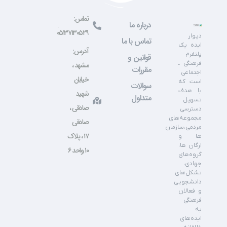
تماس:
درباره ما
۰۵۱۳۷۱۳۰۵۲۹
دیوار
تماس با ما
ایده یک
آدرس:
پلتفرم
قوانین و
فرهنگی ـ
مشهد ،
مقررات
اجتماعی
خیابان
است که
سوالات
با هدف
شهید
متداول
تسهیل
صادقی ،
دسترسی
مجموعه‌های
صادقی
مردمی،سازمان
۱۷ ، پلاک
ها و
ارگان ها،
۱۰ واحد ۶
گروه‌های
جهادی،
تشکل‌های
دانشجویی
و فعالان
فرهنگی
به
ایده‌های