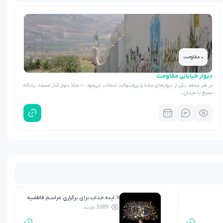
• مقاومت
دیوار خیابانی مقاومت
در هر محله، یکی از دیوارهای ساده و پررفت‌وآمد انتخاب می‌شود — مثلاً دیوار کنار مسجد، پایگاه
بسیج یا میدان…
۱۱ ایده جذاب برای برگزاریِ مراسـم فاطمـیه
5589 بازدید
بـرای کودکـان