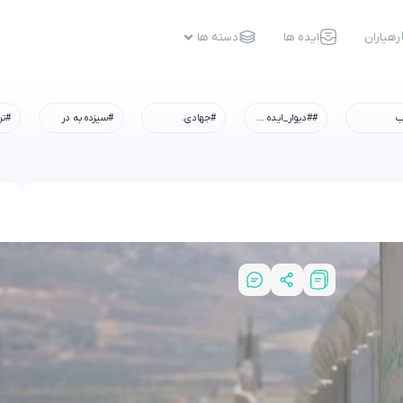
رهیاران
ایده ها
دسته ها
ب
##دیوار_ایده #رسم_میزبانی #شهادت_امام_رضا #همه_خادم_الرضاییم
#جهادی.
#سیزده به در
#تر