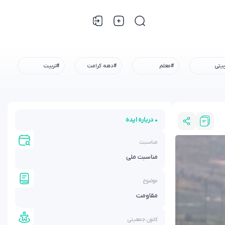
بیتی
#معلم
#دهه کرامت
#تربیت
• درباره ایده
مناسبت
مناسبت ملی
موضوع
مقاومت
کانون جمعیتی