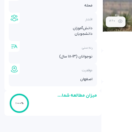
محله
اقشار
1460
دانش‌آموزان
دانشجویان
رده سنی
نوجوانان (۱۳-۱۸ سال)
موقعیت
اصفهان
میزان مطالعه شما...
100%