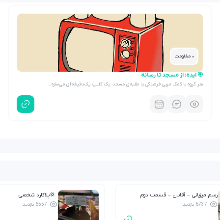
• مقاومت
🎯 ایده: از مسجد تا رسانه
هر گروه با کمک مربی فرهنگی یا طلبه‌ی مسجد، یک کلیپ یک‌دقیقه‌ای می‌سازه…
رسم میزبانی – آقایان – قسمت دوم
💢پلاکارد شخصی
6737 بازدید
6557 بازدید