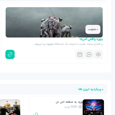
• مقاومت
چهره واقعی آمریکا
در فضای مسجد، هیئت یا مدرسه، یک نمایشگاه دوچهره برپا می‌شود…
• پربازدید ترین ها
ورود به منطقه امن دل
9629 بازدید