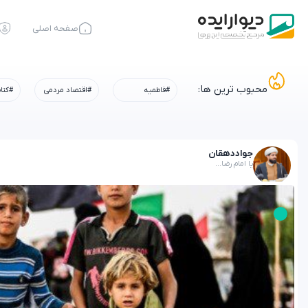
صفحه اصلی
محبوب ترین ها:
#فاطمیه
#اقتصاد مردمی
#کتا
جواد
دهقان
یا امام رضا...