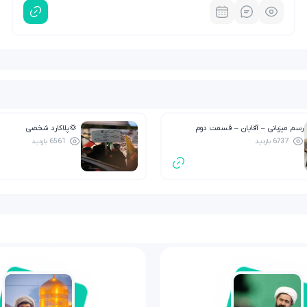
رسم میزبانی – آقایان – قسمت دوم
💢پلاکارد شخصی
6737 بازدید
6561 بازدید