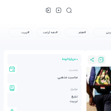
بیتی
#معلم
#دهه کرامت
#تربیت
• درباره ایده
مناسبت
مناسبت مذهبی
موضوع
تبلیغ
تربیت