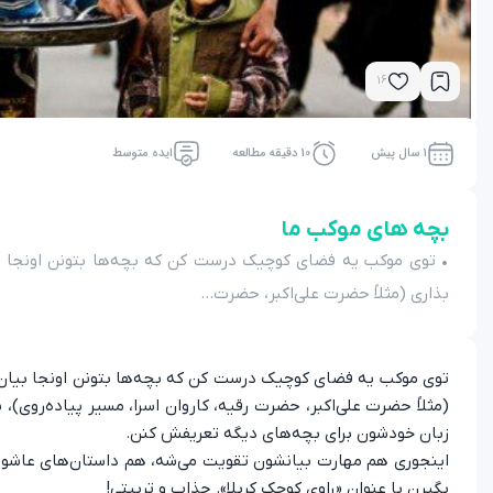
16
1 سال پیش
10 دقیقه مطالعه
ایده متوسط
بچه های موکب ما
• توی موکب یه فضای کوچیک درست کن که بچه‌ها بتونن اونجا بیا
بذاری (مثلاً حضرت علی‌اکبر، حضرت...
توی موکب یه فضای کوچیک درست کن که بچه‌ها بتونن اونجا بیان و 
(مثلاً حضرت علی‌اکبر، حضرت رقیه، کاروان اسرا، مسیر پیاده‌روی)
زبان خودشون برای بچه‌های دیگه تعریفش کنن.
اینجوری هم مهارت بیانشون تقویت می‌شه، هم داستان‌های عاشور
بگیرن با عنوان «راوی کوچک کربلا». جذاب و تربیتی!