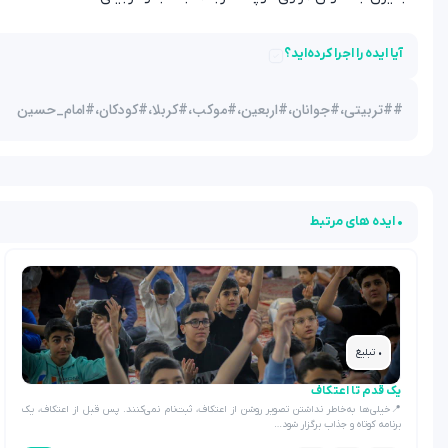
آیا ایده را اجرا کرده‌اید؟
#
#تربیتی،#جوانان،#اربعین،#موکب،#کربلا،#کودکان،#امام_حسین
• ایده های مرتبط
• تبلیغ
یک قدم تا اعتکاف
📍خیلی‌ها به‌خاطر نداشتن تصویر روشن از اعتکاف، ثبت‌نام نمی‌کنند. پس قبل از اعتکاف، یک
برنامه کوتاه و جذاب برگزار شود…