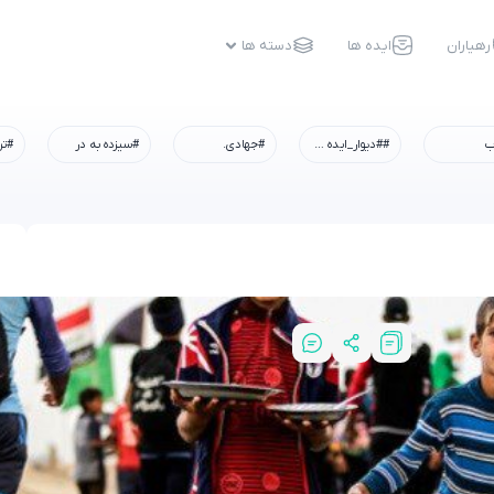
رهیاران
ایده ها
دسته ها
ب
##دیوار_ایده #رسم_میزبانی #شهادت_امام_رضا #همه_خادم_الرضاییم
#جهادی.
#سیزده به در
#تر