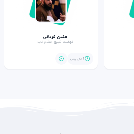
متین قربانی
نهضت تبلیغ اسلام ناب
1 سال پیش