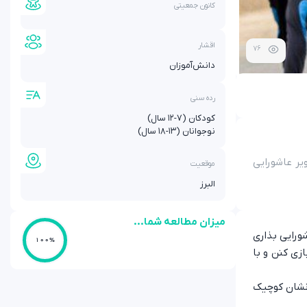
کانون جمعیتی
اقشار
76
دانش‌آموزان
رده سنی
کودکان (۷-۱۲ سال)
نوجوانان (۱۳-۱۸ سال)
یر عاشورایی
موقعیت
البرز
میزان مطالعه شما...
ورایی بذاری
100%
زی کنن و با
 نشان کوچیک