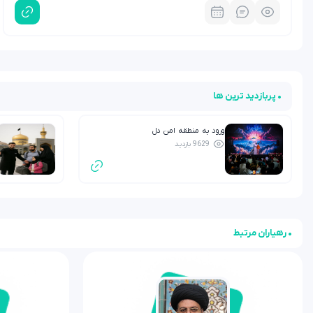
• پربازدید ترین ها
ورود به منطقه امن دل
9629 بازدید
• رهیاران مرتبط