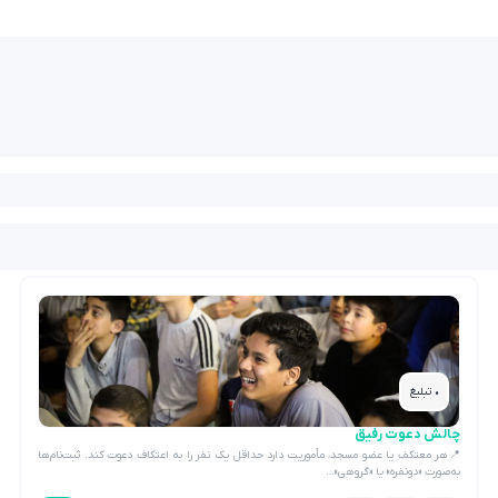
• تبلیغ
چالش دعوت رفیق
📍هر معتکف یا عضو مسجد، مأموریت دارد حداقل یک نفر را به اعتکاف دعوت کند. ثبت‌نام‌ها
به‌صورت «دونفره» یا «گروهی»…