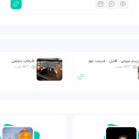
رسم میزبانی – آقایان – قسمت دوم
💢پلاکارد شخصی
6737 بازدید
6371 بازدید