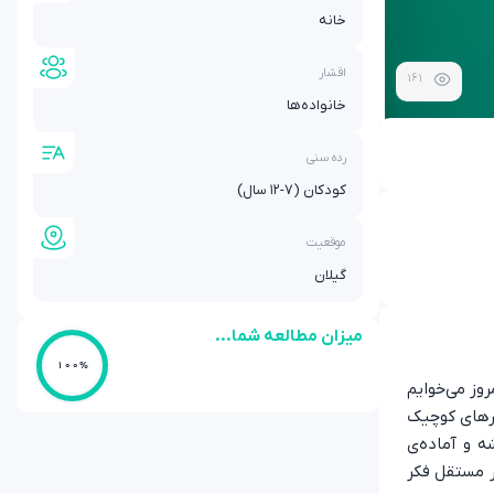
خانه
اقشار
161
خانواده‌ها
رده سنی
کودکان (۷-۱۲ سال)
موقعیت
گیلان
میزان مطالعه شما...
100%
وز می‌خوایم
ارهای کوچیک
ه و آماده‌ی
ر مستقل فکر