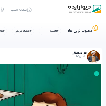
صفحه اصلی
محبوب ترین ها:
#فاطمیه
#اقتصاد مردمی
#کتا
جواد
دهقان
یا امام رضا...