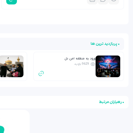
• پربازدید ترین ها
ورود به منطقه امن دل
9629 بازدید
• رهیاران مرتبط