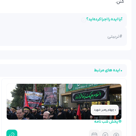
کنن.
آیا ایده را اجرا کرده‌اید؟
#
تربیتی
• ایده های مرتبط
• چهلم رهبر شهید
💢پخش شب نامه