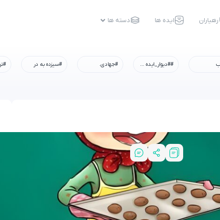
رهیاران
ایده ها
دسته ها
ب
##دیوار_ایده #رسم_میزبانی #شهادت_امام_رضا #همه_خادم_الرضاییم
#جهادی.
#سیزده به در
#تر