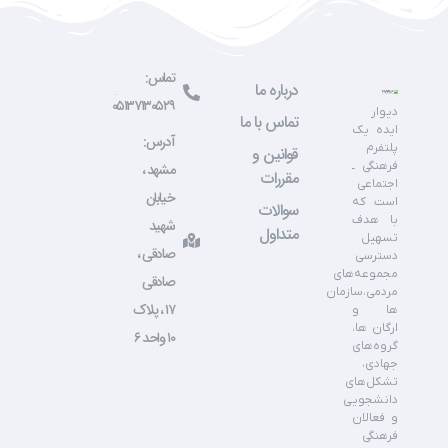
تماس:
درباره ما
۰۵۱۳۷۱۳۰۵۲۹
دیوار
تماس با ما
ایده یک
آدرس:
پلتفرم
قوانین و
فرهنگی ـ
مشهد ،
مقررات
اجتماعی
خیابان
است که
سوالات
با هدف
شهید
متداول
تسهیل
صادقی ،
دسترسی
مجموعه‌های
صادقی
مردمی،سازمان
۱۷ ، پلاک
ها و
ارگان ها،
۱۰ واحد ۶
گروه‌های
جهادی،
تشکل‌های
دانشجویی
و فعالان
فرهنگی