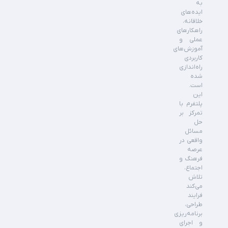
به
ایده‌های
خلاقانه،
راهکارهای
عملی و
آموزش‌های
کاربردی
راه‌اندازی
شده
است.
این
پلتفرم با
تمرکز بر
حل
مسائل
واقعی در
عرصه
فرهنگ و
اجتماع،
تلاش
می‌کند
فرایند
طراحی،
برنامه‌ریزی
و اجرای