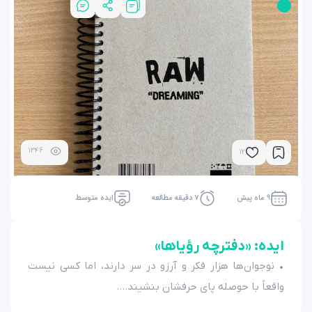
1346
12
9 ماه پیش
7 دقیقه مطالعه
ایده متوسط
ایده: «دفترچه رؤیاها»
• نوجوان‌ها هزار فکر و آرزو در سر دارند، اما کسی نیست
واقعاً با حوصله پای حرفشان بنشیند....