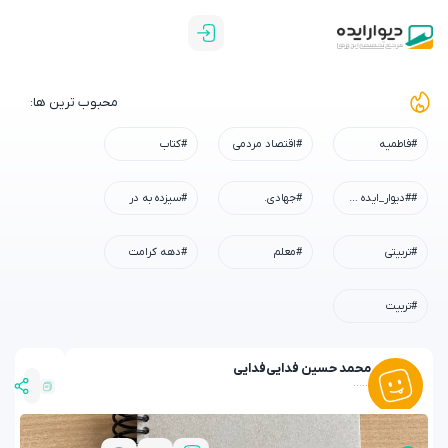
محبوب ترین ها:
#فاطمیه
#اقتصاد مردمی
#کتاب
##دیوار_ایده #رسم_میزبانی #شهادت_امام_رضا #همه_خادم_الرضاییم
#جهادی.
#سیزده به در
#تربیتی
#معلم
#دهه کرامت
#تربیت
محمد حسین فدایی
فدایی
......