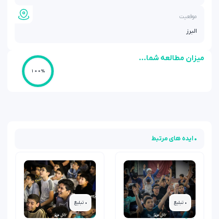
موقعیت
البرز
میزان مطالعه شما...
100%
• ایده های مرتبط
• تبلیغ
• تبلیغ