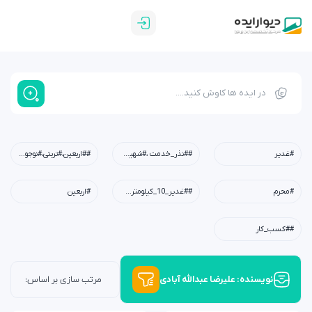
#غدیر
##نذر_خدمت ،#شهیدابراهیم_رئیسی،#شهید_خدمت،#معلم،#دبستان،#چله_خدمت
##اربعین،#تربتی،#نوجوان،#امید،#کربلا،#خانواده،#فرهنگی
#محرم
##غدیر_10_کیلومتری،#عید_غدیر،#کودکان،#نوجوانان،#جوانان،#محله،#خانوادگی،#مسجد،#امام_علی(ع)
#اربعین
##کسب_کار
نویسنده:
علیرضا عبدالله آبادی