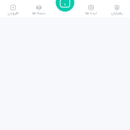
واقعی در
عرصه
رهیاران
ایده ها
دسته ها
افزودن
فرهنگ و
اجتماع،
تلاش
می‌کند
فرایند
طراحی،
برنامه‌ریزی
و اجرای
فعالیت‌های
فرهنگی
را
ساده‌تر،
اثربخش‌تر
و
کم‌هزینه‌تر
کند.