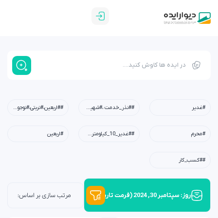
#غدیر
##نذر_خدمت ،#شهیدابراهیم_رئیسی،#شهید_خدمت،#معلم،#دبستان،#چله_خدمت
##اربعین،#تربتی،#نوجوان،#امید،#کربلا،#خانواده،#فرهنگی
#محرم
##غدیر_10_کیلومتری،#عید_غدیر،#کودکان،#نوجوانان،#جوانان،#محله،#خانوادگی،#مسجد،#امام_علی(ع)
#اربعین
##کسب_کار
روز: سپتامبر 30, 2024 (فرمت تاریخ آرشیو روزانه)